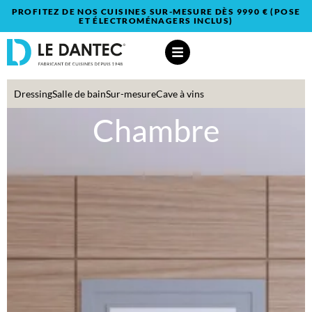
PROFITEZ DE NOS CUISINES SUR-MESURE DÈS 9990 € (POSE
ET ÉLECTROMÉNAGERS INCLUS)
Dressing
Salle de bain
Sur-mesure
Cave à vins
Chambre