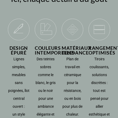
DESIGN
COULEURS
MATÉRIAUX
RANGEMEN
ÉPURÉ
INTEMPORELLES
TENDANCE
OPTIMISÉS
Lignes
Des teintes
Plan de
Tiroirs
simples,
sobres
travail en
coulissants,
meubles
comme le
céramique
solutions
sans
blanc, le gris
pour la
discrètes :
poignées, îlot
ou le noir
résistance,
tout est
central
pour une
ou en bois
pensé pour
ouvert :
ambiance
pour plus de
allier
un style
élégante et
chaleur.
esthétique et