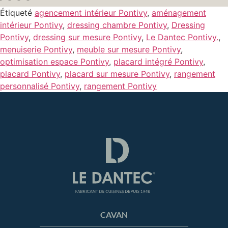
Étiqueté
agencement intérieur Pontivy
,
aménagement
intérieur Pontivy
,
dressing chambre Pontivy
,
Dressing
Pontivy
,
dressing sur mesure Pontivy
,
Le Dantec Pontivy.
,
menuiserie Pontivy
,
meuble sur mesure Pontivy
,
optimisation espace Pontivy
,
placard intégré Pontivy
,
placard Pontivy
,
placard sur mesure Pontivy
,
rangement
personnalisé Pontivy
,
rangement Pontivy
CAVAN