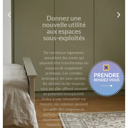
aménagés, les sous-pentes,
les alcôves ou les espaces
sous escalier offrent souvent
un potentiel insoupçonné.
Grâce à une conception sur
mesure, ces volumes peuvent
accueillir des rangements
parfaitement intégrés qui
maximisent l'utilisation de
l'espace sans alourdir
l'aménagement intérieur.
Cette approche permet de
conserver un intérieur
ordonné tout en améliorant le
confort de vie.
Cliquer ici