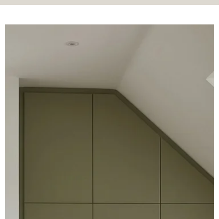
Donnez une
nouvelle utilité
aux espaces
sous-exploités
De nombreux logements
possèdent des zones qui
peuvent être transformées en
espaces de rangement
pratiques. Les combles