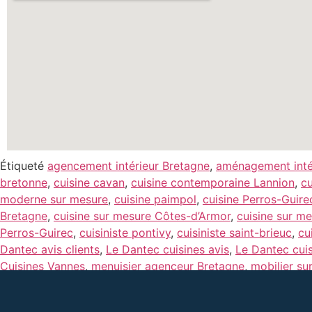
Étiqueté
agencement intérieur Bretagne
,
aménagement inté
bretonne
,
cuisine cavan
,
cuisine contemporaine Lannion
,
cu
moderne sur mesure
,
cuisine paimpol
,
cuisine Perros-Guire
Bretagne
,
cuisine sur mesure Côtes-d’Armor
,
cuisine sur m
Perros-Guirec
,
cuisiniste pontivy
,
cuisiniste saint-brieuc
,
cu
Dantec avis clients
,
Le Dantec cuisines avis
,
Le Dantec cui
Cuisines Vannes
,
menuisier agenceur Bretagne
,
mobilier su