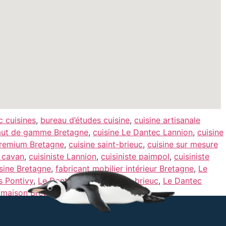
c cuisines
,
bureau d’études cuisine
,
cuisine artisanale
haut de gamme Bretagne
,
cuisine Le Dantec Lannion
,
cuisine
premium Bretagne
,
cuisine saint-brieuc
,
cuisine sur mesure
e cavan
,
cuisiniste Lannion
,
cuisiniste paimpol
,
cuisiniste
isine Bretagne
,
fabricant mobilier intérieur Bretagne
,
Le
s Pontivy
,
Le Dantec cuisines Saint-brieuc
,
Le Dantec
 maison Bretagne