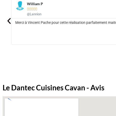
William P





@Lannion
us
Merci à Vincent Pache pour cette réalisation parfaitement maitri
our
Le Dantec Cuisines Cavan - Avis