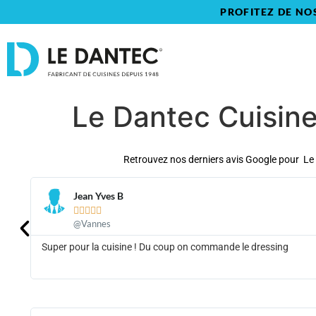
PROFITEZ DE NO
Le Dantec Cuisine
Retrouvez nos derniers avis Google pour Le 
Jean Yves B





@Vannes
Super pour la cuisine ! Du coup on commande le dressing