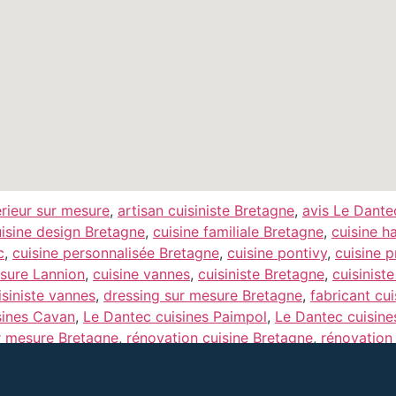
rieur sur mesure
,
artisan cuisiniste Bretagne
,
avis Le Dante
isine design Bretagne
,
cuisine familiale Bretagne
,
cuisine 
c
,
cuisine personnalisée Bretagne
,
cuisine pontivy
,
cuisine 
esure Lannion
,
cuisine vannes
,
cuisiniste Bretagne
,
cuisinist
isiniste vannes
,
dressing sur mesure Bretagne
,
fabricant cu
sines Cavan
,
Le Dantec cuisines Paimpol
,
Le Dantec cuisine
r mesure Bretagne
,
rénovation cuisine Bretagne
,
rénovation