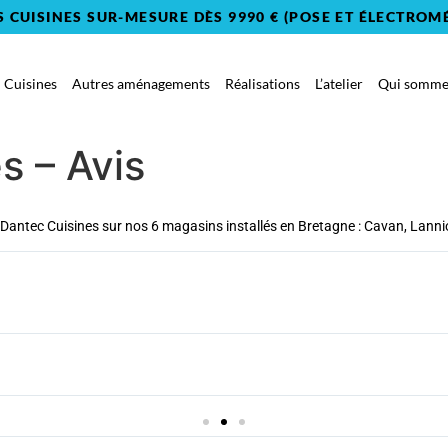
S CUISINES SUR-MESURE DÈS 9990 € (POSE ET ÉLECTROM
Cuisines
Autres aménagements
Réalisations
L’atelier
Qui sommes
s – Avis
Dantec Cuisines sur nos 6 magasins installés en Bretagne : Cavan, Lannio