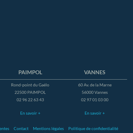
PAIMPOL
VANNES
Rond-point du Gaélo
60 Av. de la Marne
22500 PAIMPOL
56000 Vannes
02 96 22 63 43
02 97 01 03 00
En savoir +
En savoir +
entes
Contact
Mentions légales
Politique de confidentialité