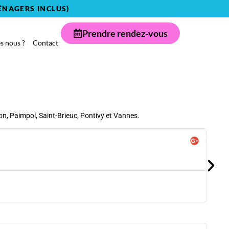
ÉNAGERS INCLUS)
Prendre rendez-vous
 nous ?
Contact
n, Paimpol, Saint-Brieuc, Pontivy et Vannes.
Cu
co