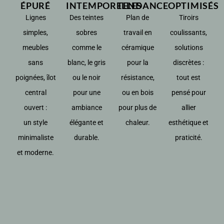
ÉPURÉ
INTEMPORELLES
TENDANCE
OPTIMISÉS
Lignes
Des teintes
Plan de
Tiroirs
simples,
sobres
travail en
coulissants,
meubles
comme le
céramique
solutions
sans
blanc, le gris
pour la
discrètes :
poignées, îlot
ou le noir
résistance,
tout est
central
pour une
ou en bois
pensé pour
ouvert :
ambiance
pour plus de
allier
un style
élégante et
chaleur.
esthétique et
minimaliste
durable.
praticité.
et moderne.