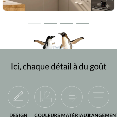
Ici, chaque détail à du goût
DESIGN
COULEURS
MATÉRIAUX
RANGEMEN