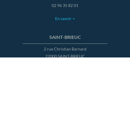
02 96 35 82 01
En savoir +
SAINT-BRIEUC
2 rue Christian Barnard
22000 SAINT-BRIEUC
02 96 32 37 67
En savoir +
PONTIVY
7 rue Albert de Mun
56300 PONTIVY
02 97 39 24 14