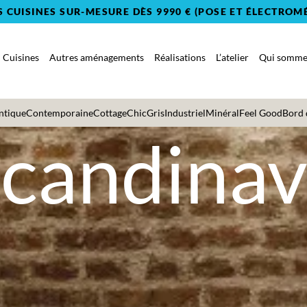
S CUISINES SUR-MESURE DÈS 9990 € (POSE ET ÉLECTROM
Cuisines
Autres aménagements
Réalisations
L’atelier
Qui sommes
ntique
Contemporaine
Cottage
Chic
Gris
Industriel
Minéral
Feel Good
Bord 
candina