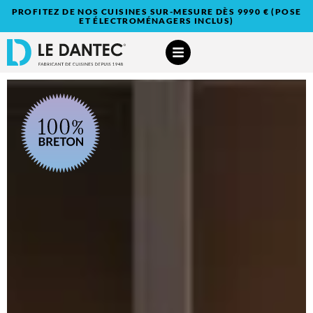
PROFITEZ DE NOS CUISINES SUR-MESURE DÈS 9990 € (POSE
ET ÉLECTROMÉNAGERS INCLUS)