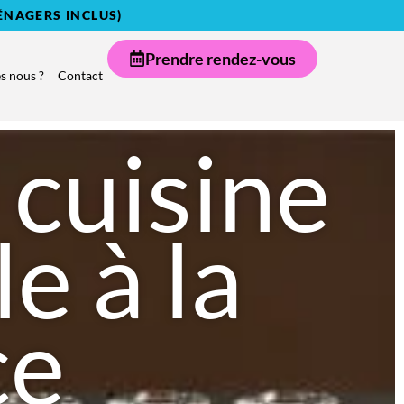
ÉNAGERS INCLUS)
Prendre rendez-vous
 nous ?
Contact
cuisine
le à la
ce