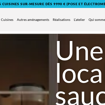
S CUISINES SUR-MESURE DÈS 9990 € (POSE ET ÉLECTROM
Cuisines
Autres aménagements
Réalisations
L’atelier
Qui sommes
Une 
loca
sau