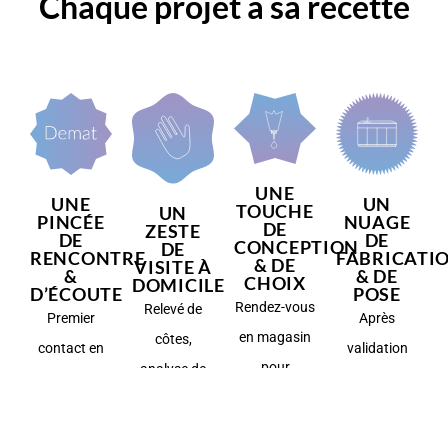
Chaque projet a sa recette
UNE
UNE
UN
TOUCHE
UN
PINCÉE
NUAGE
DE
ZESTE
DE
DE
CONCEPTION
DE
RENCONTRE
FABRICATI
& DE
VISITE À
&
& DE
CHOIX
DOMICILE
D’ÉCOUTE
POSE
Rendez-vous
Relevé de
Premier
Après
en magasin
côtes,
contact en
validation
pour
analyse de
showroom
finale,
découvrir
l’environnement,
ou par
fabrication
votre projet
précisions
téléphone
sur mesure,