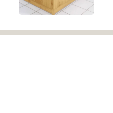
Le Dantec Cuisines : votre
cuisine à Bégard
Notre showroom de Cavan, à