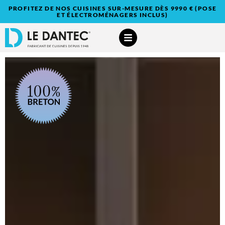
PROFITEZ DE NOS CUISINES SUR-MESURE DÈS 9990 € (POSE
ET ÉLECTROMÉNAGERS INCLUS)