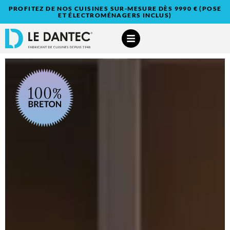
PROFITEZ DE NOS CUISINES SUR-MESURE DÈS 9990 € (POSE
ET ÉLECTROMÉNAGERS INCLUS)