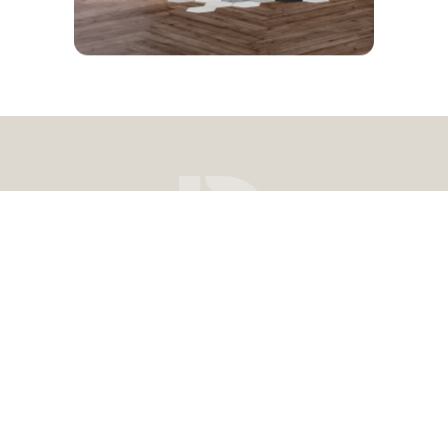
Cuisines Le Dantec à Saint-
Brieuc : votre cuisiniste à
deux pas de Trégueux
Un showroom moderne à